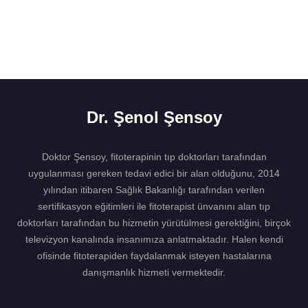
Dr. Şenol Şensoy
Doktor Şensoy, fitoterapinin tıp doktorları tarafından
uygulanması gereken tedavi edici bir alan olduğunu, 2014
yılından itibaren Sağlık Bakanlığı tarafından verilen
sertifikasyon eğitimleri ile fitoterapist ünvanını alan tıp
doktorları tarafından bu hizmetin yürütülmesi gerektiğini, birçok
televizyon kanalında insanımıza anlatmaktadır. Halen kendi
ofisinde fitoterapiden faydalanmak isteyen hastalarına
danışmanlık hizmeti vermektedir.