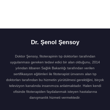
Dr. Şenol Şensoy
Doktor Şensoy, fitoterapinin tıp doktorları tarafından
uygulanması gereken tedavi edici bir alan olduğunu, 2014
yılından itibaren Sağlık Bakanlığı tarafından verilen
sertifikasyon eğitimleri ile fitoterapist ünvanını alan tıp
doktorları tarafından bu hizmetin yürütülmesi gerektiğini, birçok
televizyon kanalında insanımıza anlatmaktadır. Halen kendi
ofisinde fitoterapiden faydalanmak isteyen hastalarına
danışmanlık hizmeti vermektedir.