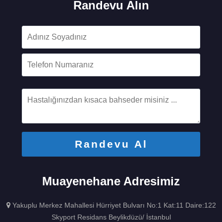
Randevu Alın
Muayenehane Adresimiz
Yakuplu Merkez Mahallesi Hürriyet Bulvarı No:1 Kat:11 Daire:122
Skyport Residans Beylikdüzü/ İstanbul