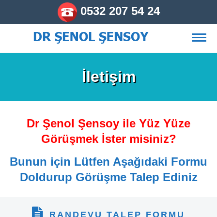
0532 207 54 24
Skip
to
content
İletişim
Dr Şenol Şensoy ile Yüz Yüze
Görüşmek İster misiniz?
Bunun için Lütfen Aşağıdaki Formu
Doldurup Görüşme Talep Ediniz
RANDEVU TALEP FORMU